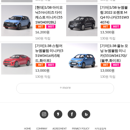
[현대]1/38 아이오
[기아]1/38 뉴엠블
닉5 N시리즈 다이
럼 2022 쏘렌토 M
캐스트 미니카 (55
Q4 미니카(551W3
1W34092BL)
4074)
16,200원
13,500원
160원 적립
130원 적립
[기아]1:38 스팅어
[기아]1:38 올뉴 모
뉴엠블럼 미니카(5
닝 뉴엠블럼 미니
51W34169)/(레
카(551W34170)/
드,화이트)
(블루,화이트)
13,000원
13,000원
130원 적립
130원 적립
+ more
HOME
COMPANY
AGREEMENT
PRIVACY POLICY
저작권정책