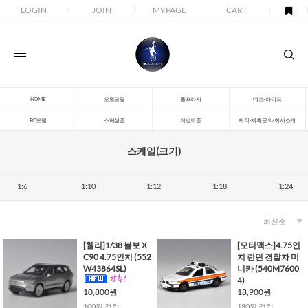
LOGIN
JOIN
MYPAGE
CART
HOME
오토모델
돌프라자
데코-라이프
RC모델
스페셜존
이벤트존
제작-제휴문의/회사소개
스케일(크기)
1:6
1:10
1:12
1:18
1:24
[웰리]1/38 볼보 X
[모터맥스]4.75인
C90 4.75인치 (552
치 런던 경찰차 미
W43864SL)
니카 (540M7600
4)
10,800원
18,900원
100원 적립
180원 적립