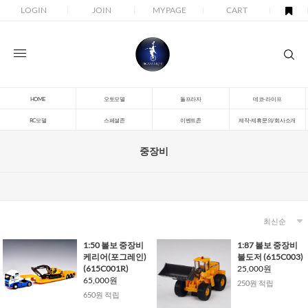
LOGIN
JOIN
MYPAGE
CART
HOME
오토모델
돌프라자
데코-라이프
RC모델
스페셜존
이벤트존
제작-제휴문의/회사소개
중장비
1:50 볼보 중장비
1:87 볼보 중장비
케리어(포그레인)
불도저 (615C003)
(615C001R)
25,000원
65,000원
250원 적립
650원 적립