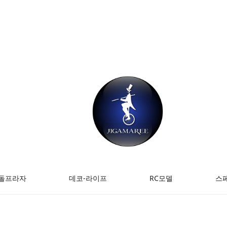
돌프라자
데코-라이프
RC모델
스