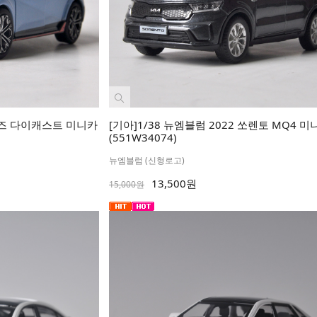
리즈 다이캐스트 미니카
[기아]1/38 뉴엠블럼 2022 쏘렌토 MQ4 미
(551W34074)
뉴엠블럼 (신형로고)
13,500원
15,000원