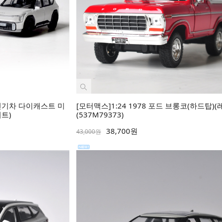
9 전기차 다이캐스트 미
[모터맥스]1:24 1978 포드 브롱코(하드탑)(
이트)
(537M79373)
38,700원
43,000원