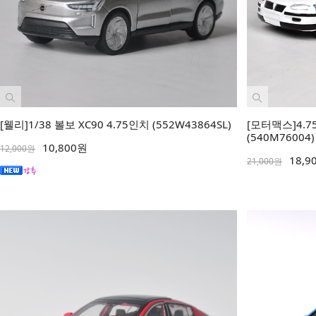
[웰리]1/38 볼보 XC90 4.75인치 (552W43864SL)
[모터맥스]4.
(540M76004)
10,800원
12,000원
18,9
21,000원