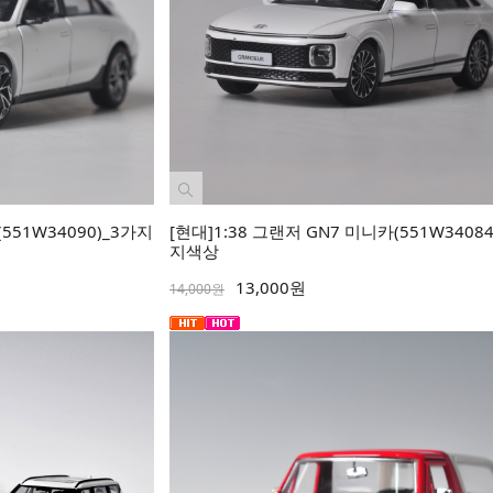
551W34090)_3가지
[현대]1:38 그랜저 GN7 미니카(551W34084
지색상
13,000원
14,000원