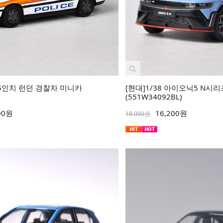
75인치 런던 경찰차 미니카
[현대]1/38 아이오닉5 N시
(551W34092BL)
00원
16,200원
18,000원