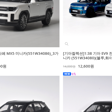
타페 MX5 미니카(551W34086)_3가
[기아컬렉션]1:38 기아 EV
니카 (551W34080)(블루,화
00원
12,600원
14,000원