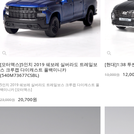
[모터맥스]5인치 2019 쉐보레 실버라도 트레일보
[현대]1:38 투
스 크루캡 다이캐스트 풀백미니카
12,0
(540M73677CSBL)
13,000원
5인치 2019 쉐보레 실버라도 트레일보스 크루캡 다이캐스트 풀
백미니카 [모터맥스]
20,700원
23,000원