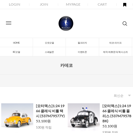
LOGIN
JOIN
MYPAGE
CART
HOME
오토모델
돌프라자
데코-라이프
RC모델
스페셜존
이벤트존
제작-제휴문의/회사소개
카데코
[모터맥스]1:24 19
[모터맥스]1:24 19
66 클레식 비틀 택
66 클레식 비틀 폴
시 (537M79577Y)
리스 (537M79578
53,100원
BK)
53,100원
530원 적립
530원 적립