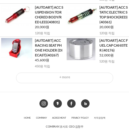
[AUTOART] ACC S
[AUTOART] ACC S
USPENSION TOR
TATIC ELECTRIC S
CH(RED BODY/R
TOP SHOCK(RED)
ED LED)(40831)
(40361)
20,000원
20,000원
120원 적립
120원 적립
[AUTOART] ACC
[AUTOART] ACC F
RACING SEAT PH
UEL CAP CANISTE
ONE HOLDER (DI
R (40176)
ECAST)(40267)
52,000원
45,600원
520원 적립
450원 적립
+ more
HOME
COMPANY
AGREEMENT
PRIVACY POLICY
저작권정책
COMPANY:코사프 CEO:김창우