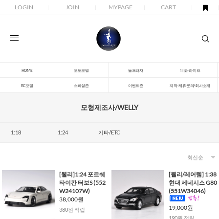
LOGIN
JOIN
MYPAGE
CART
HOME
오토모델
돌프라자
데코-라이프
RC모델
스페셜존
이벤트존
제작-제휴문의/회사소개
모형제조사/WELLY
1:18
1:24
기타/ETC
[웰리]1:24 포르쉐
[웰리/레어템] 1:38
타이칸 터보S (552
현대 제네시스 G80
W24107W)
(551W34046)
38,000원
19,000원
380원 적립
190원 적립