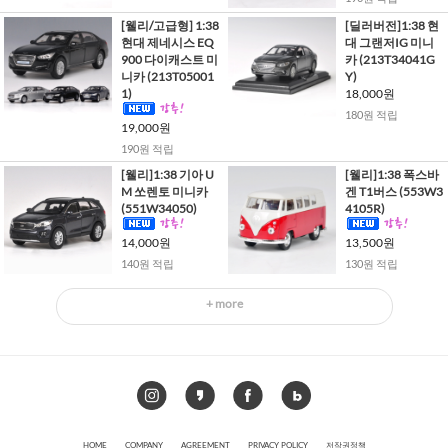
[웰리/고급형] 1:38
[딜러버전]1:38 현
현대 제네시스 EQ
대 그랜저IG 미니
900 다이캐스트 미
카 (213T34041G
니카 (213T05001
Y)
1)
18,000원
180원 적립
19,000원
190원 적립
[웰리]1:38 기아 U
[웰리]1:38 폭스바
M 쏘렌토 미니카
겐 T1버스 (553W3
(551W34050)
4105R)
14,000원
13,500원
140원 적립
130원 적립
+ more
HOME
COMPANY
AGREEMENT
PRIVACY POLICY
저작권정책