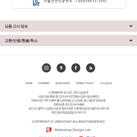
상품 고시 정보
교환/반품/환불/취소
HOME
COMPANY
AGREEMENT
PRIVACY POLICY
저작권정책
COMPANY:코사프 CEO:김창우
사업자등록번호:211-01-92728
[사업자정보확인]
FAX:031-797-5489 통신판매업신고번호:경기광주-0266호
전화번호:02-2214-5488
경기도 광주시 남한산성면 회안대로 1583번길 52 (엄미리 241-4)
개인정보취급담당자:박수지
COPYRIGHT ⓒ 1988 KOSAF ALL RIGHTS RESERVED