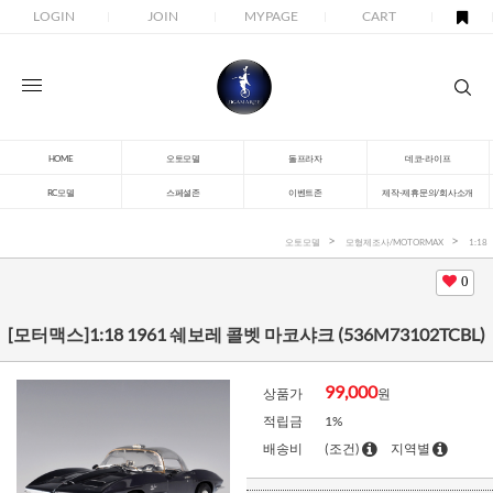
LOGIN
JOIN
MYPAGE
CART
HOME
오토모델
돌프라자
데코-라이프
RC모델
스페셜존
이벤트존
제작-제휴문의/회사소개
오토모델
모형제조사/MOTORMAX
1:18
0
[모터맥스]1:18 1961 쉐보레 콜벳 마코샤크 (536M73102TCBL)
99,000
상품가
원
적립금
1%
배송비
(조건)
지역별