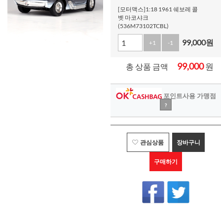
[모터맥스]1:18 1961 쉐보레 콜
벳 마코샤크
(536M73102TCBL)
99,000
원
+1
-1
99,000
원
총 상품 금액
포인트사용 가맹점
?
관심상품
장바구니
구매하기