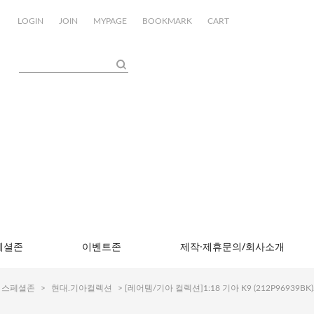
LOGIN
JOIN
MYPAGE
BOOKMARK
CART
페셜존
이벤트존
제작·제휴문의/회사소개
스페셜존
>
현대.기아컬렉션
> [레어템/기아 컬렉션]1:18 기아 K9 (212P96939BK)/