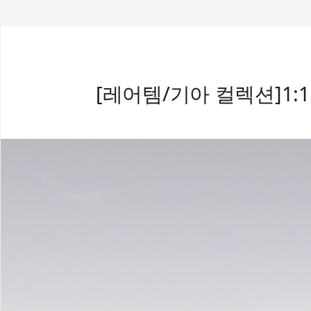
[레어템/기아 컬렉션]1:18 기