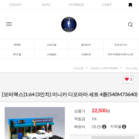
LOGIN
JOIN
MYPAGE
CART
HOME
오토모델
돌프라자
데코-라이프
RC모델
스페셜존
이벤트존
제작-제휴문의/회사소개
오토모델
모형제조사/MOTORMAX
기타스케일
3
[모터맥스]1:64 (3인치) 미니카 디오라마 세트 4종(540M73640)
22,500
상품가
원
적립금
1%
배송비
(조건)
지역별