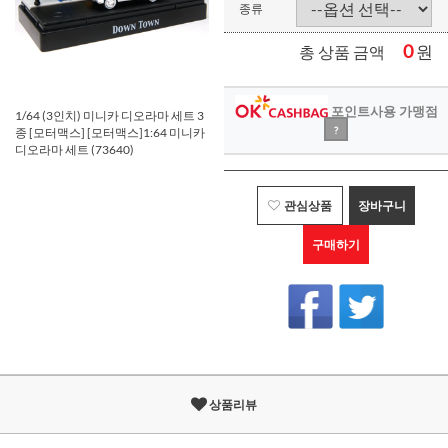
종류
0
원
총 상품 금액
포인트사용 가맹점
1/64 (3인치) 미니카 디오라마 세트 3
?
종 [모터맥스] [모터맥스]1:64 미니카
디오라마 세트 (73640)
관심상품
장바구니
구매하기
상품리뷰