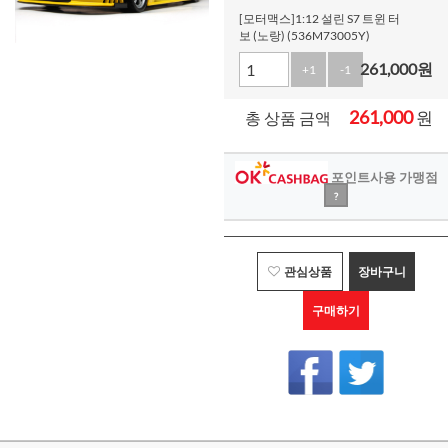
[모터맥스]1:12 설린 S7 트윈 터
보 (노랑) (536M73005Y)
261,000
원
+1
-1
261,000
원
총 상품 금액
포인트사용 가맹점
?
관심상품
장바구니
구매하기