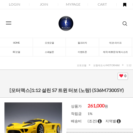
LOGIN
JOIN
MYPAGE
CART
HOME
오토모델
돌프라자
데코-라이프
RC모델
스페셜존
이벤트존
제작-제휴문의/회사소개
오토모델
모형제조사/MOTORMAX
1:12
0
[모터맥스]1:12 설린 S7 트윈 터보 (노랑) (536M73005Y)
261,000
상품가
원
적립금
1%
배송비
(조건)
지역별