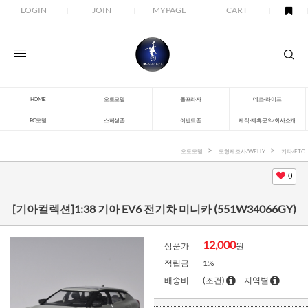
LOGIN
JOIN
MYPAGE
CART
HOME
오토모델
돌프라자
데코-라이프
RC모델
스페셜존
이벤트존
제작-제휴문의/회사소개
오토모델
모형제조사/WELLY
기타/ETC
0
[기아컬렉션]1:38 기아 EV6 전기차 미니카 (551W34066GY)
12,000
상품가
원
적립금
1%
배송비
(조건)
지역별