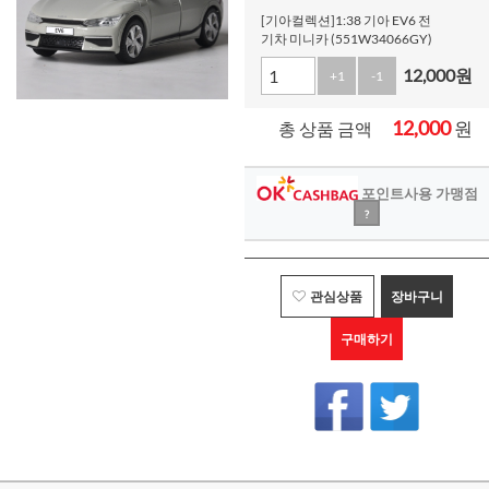
[기아컬렉션]1:38 기아 EV6 전
기차 미니카 (551W34066GY)
12,000
원
+1
-1
12,000
원
총 상품 금액
포인트사용 가맹점
?
관심상품
장바구니
구매하기