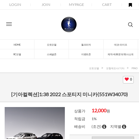
LOGIN
JOIN
MYPAGE
CART
HOME
오토모델
돌프라자
데코-라이프
RC모델
스페셜존
이벤트존
제작-제휴문의/회사소개
오토모델
모형제조사/기타
PINO
0
[기아컬렉션]1:38 2022 스포티지 미니카(551W34070)
12,000
상품가
원
적립금
1%
배송비
(조건)
지역별