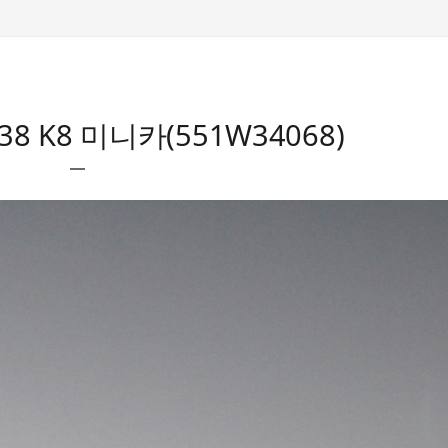
8 K8 미니카(551W34068)