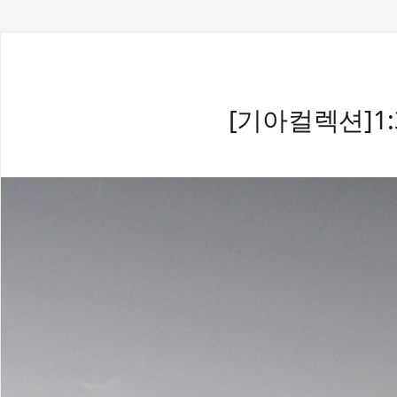
[기아컬렉션]1:3