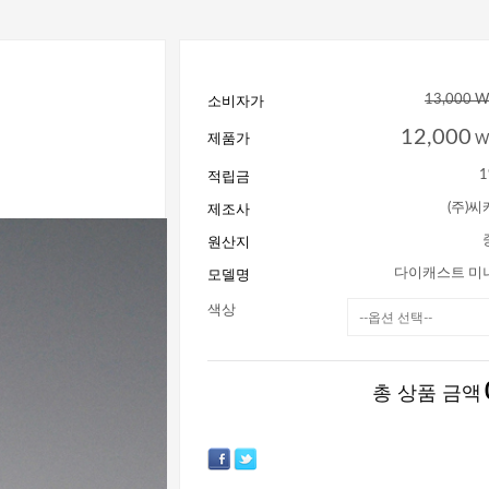
소비자가
13,000 
12,000
제품가
W
적립금
1
제조사
(주)
원산지
모델명
다이캐스트 미
색상
총 상품 금액