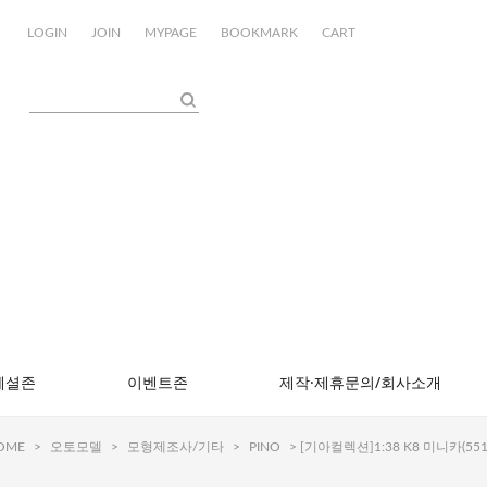
LOGIN
JOIN
MYPAGE
BOOKMARK
CART
페셜존
이벤트존
제작·제휴문의/회사소개
OME
>
오토모델
>
모형제조사/기타
>
PINO
> [기아컬렉션]1:38 K8 미니카(551