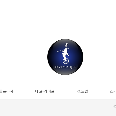
돌프라자
데코-라이프
RC모델
스
H