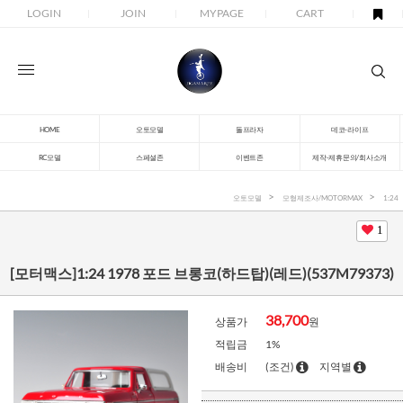
LOGIN
JOIN
MYPAGE
CART
HOME
오토모델
돌프라자
데코-라이프
RC모델
스페셜존
이벤트존
제작-제휴문의/회사소개
오토모델
모형제조사/MOTORMAX
1:24
1
[모터맥스]1:24 1978 포드 브롱코(하드탑)(레드)(537M79373)
38,700
상품가
원
적립금
1%
배송비
(조건)
지역별