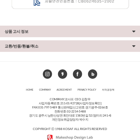
상품 고시 정보
교환/반품/환불/취소
HOME
COMPANY
AGREEMENT
PRIVACY POLICY
저작권정책
COMPANY:코사프 CEO:김창우
사업자등록번호:211-01-92728
[사업자정보확인]
FAX:031-797-5489 통신판매업신고번호:경기광주-0266호
전화번호:02-2214-5488
경기도 광주시 남한산성면 회안대로 1583번길 52 (엄미리 241-4)
개인정보취급담당자:박수지
COPYRIGHT ⓒ 1988 KOSAF ALL RIGHTS RESERVED