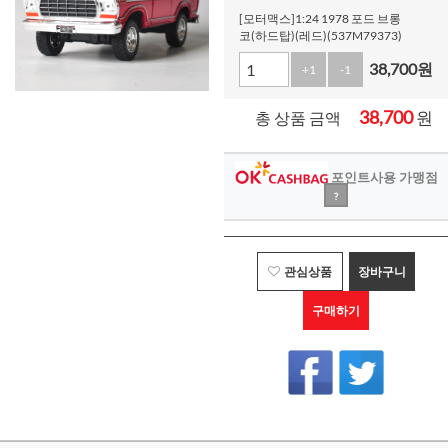
[모터맥스]1:24 1978 포드 브롱
코(하드탑)(레드)(537M79373)
38,700
원
+1
-1
38,700
원
총 상품 금액
포인트사용 가맹점
?
관심상품
장바구니
구매하기