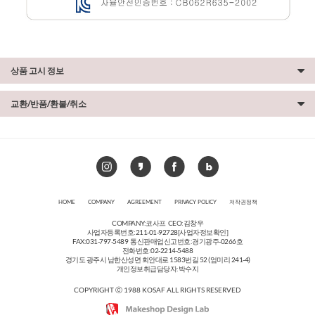
상품 고시 정보
교환/반품/환불/취소
HOME
COMPANY
AGREEMENT
PRIVACY POLICY
저작권정책
COMPANY:코사프 CEO:김창우
사업자등록번호:211-01-92728
[사업자정보확인]
FAX:031-797-5489 통신판매업신고번호:경기광주-0266호
전화번호:02-2214-5488
경기도 광주시 남한산성면 회안대로 1583번길 52 (엄미리 241-4)
개인정보취급담당자:박수지
COPYRIGHT ⓒ 1988 KOSAF ALL RIGHTS RESERVED