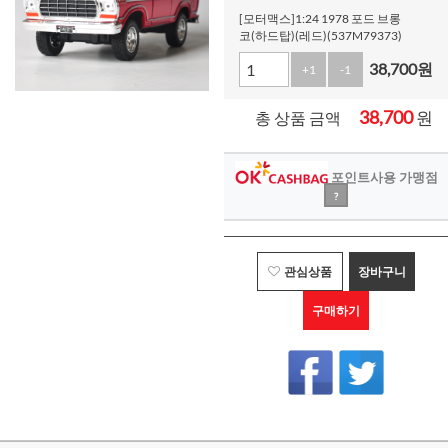
[모터맥스]1:24 1978 포드 브롱
코(하드탑)(레드)(537M79373)
38,700
원
+1
-1
38,700
원
총 상품 금액
포인트사용 가맹점
?
관심상품
장바구니
구매하기