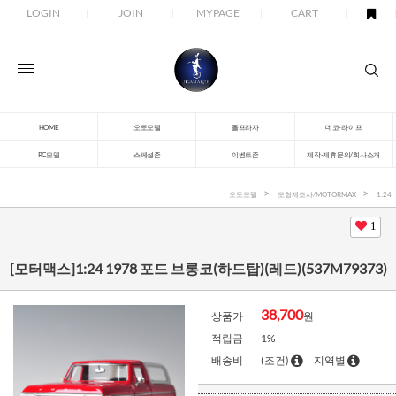
LOGIN
JOIN
MYPAGE
CART
HOME
오토모델
돌프라자
데코-라이프
RC모델
스페셜존
이벤트존
제작-제휴문의/회사소개
오토모델
모형제조사/MOTORMAX
1:24
1
[모터맥스]1:24 1978 포드 브롱코(하드탑)(레드)(537M79373)
38,700
상품가
원
적립금
1%
배송비
(조건)
지역별