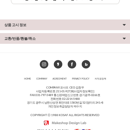
상품 고시 정보
교환/반품/환불/취소
HOME
COMPANY
AGREEMENT
PRIVACY POLICY
저작권정책
COMPANY:코사프 CEO:김창우
사업자등록번호:211-01-92728
[사업자정보확인]
FAX:031-797-5489 통신판매업신고번호:경기광주-0266호
전화번호:02-2214-5488
경기도 광주시 남한산성면 회안대로 1583번길 52 (엄미리 241-4)
개인정보취급담당자:박수지
COPYRIGHT ⓒ 1988 KOSAF ALL RIGHTS RESERVED