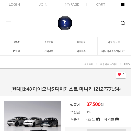
LOGIN
JOIN
MYPAGE
CART
HOME
오토모델
돌프라자
데코-라이프
RC모델
스페셜존
이벤트존
제작-제휴문의/회사소개
오토모델
모형제조사/기타
PINO
0
[현대]1:43 아이오닉5 다이캐스트 미니카 (212P77154)
37,500
상품가
원
적립금
1%
배송비
(조건)
지역별