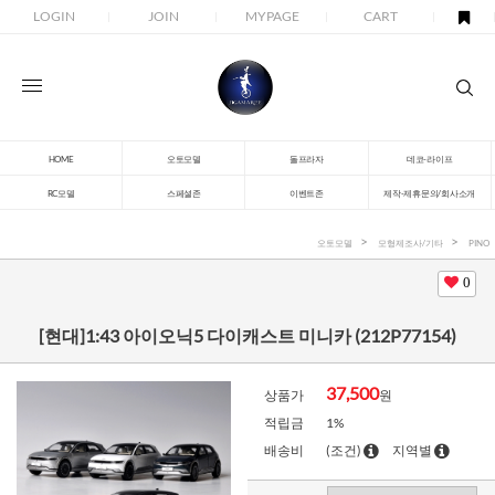
LOGIN
JOIN
MYPAGE
CART
HOME
오토모델
돌프라자
데코-라이프
RC모델
스페셜존
이벤트존
제작-제휴문의/회사소개
오토모델
모형제조사/기타
PINO
0
[현대]1:43 아이오닉5 다이캐스트 미니카 (212P77154)
37,500
상품가
원
적립금
1%
배송비
(조건)
지역별