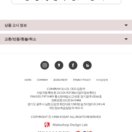
상품 고시 정보
교환/반품/환불/취소
HOME
COMPANY
AGREEMENT
PRIVACY POLICY
저작권정책
COMPANY:코사프 CEO:김창우
사업자등록번호:211-01-92728
[사업자정보확인]
FAX:031-797-5489 통신판매업신고번호:경기광주-0266호
전화번호:02-2214-5488
경기도 광주시 남한산성면 회안대로 1583번길 52 (엄미리 241-4)
개인정보취급담당자:박수지
COPYRIGHT ⓒ 1988 KOSAF ALL RIGHTS RESERVED