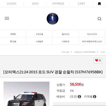
LOGIN
JOIN
MYPAGE
CART
HOME
오토모델
돌프라자
데코-라이프
RC모델
스페셜존
이벤트존
제작-제휴문의/회사소개
오토모델
모형제조사/MOTORMAX
1:24
0
[모터맥스]1:24 2015 포드 SUV 경찰 순찰차 (537M76958BK)
58,500
상품가
원
적립금
1%
배송비
(조건)
지역별