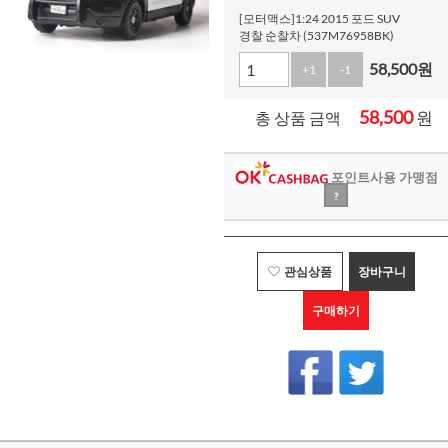
[모터맥스]1:24 2015 포드 SUV
경찰 순찰차 (537M76958BK)
58,500
원
+1
-1
58,500
원
총 상품 금액
포인트사용 가맹점
?
관심상품
장바구니
구매하기