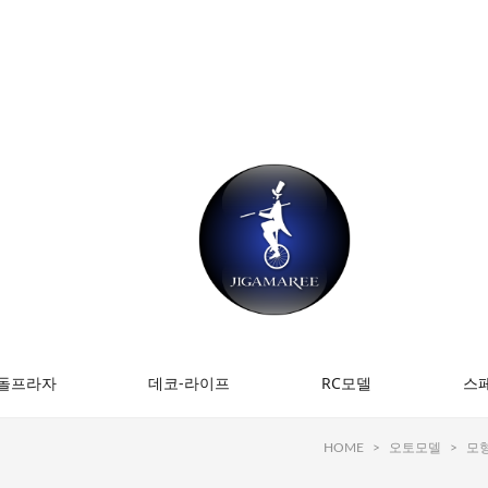
돌프라자
데코-라이프
RC모델
스
HOME
>
오토모델
>
모형