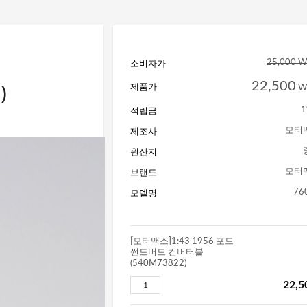
소비자가
25,000 
)
22,500
제품가
W
적립금
1
제조사
모터
원산지
브랜드
모터
모델명
76
[모터맥스]1:43 1956 포드
썬드버드 컨버터블
(540M73822)
22,5