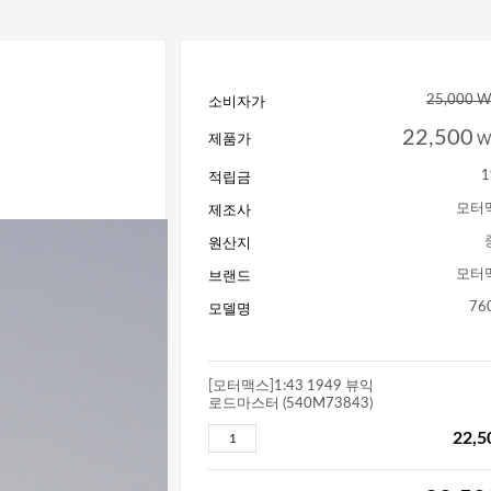
소비자가
25,000 
22,500
제품가
W
적립금
1
제조사
모터
원산지
브랜드
모터
모델명
76
[모터맥스]1:43 1949 뷰익
로드마스터 (540M73843)
22,5