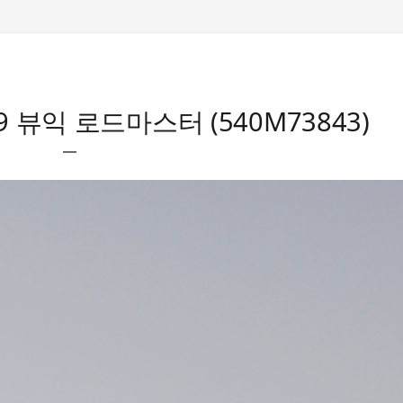
49 뷰익 로드마스터 (540M73843)