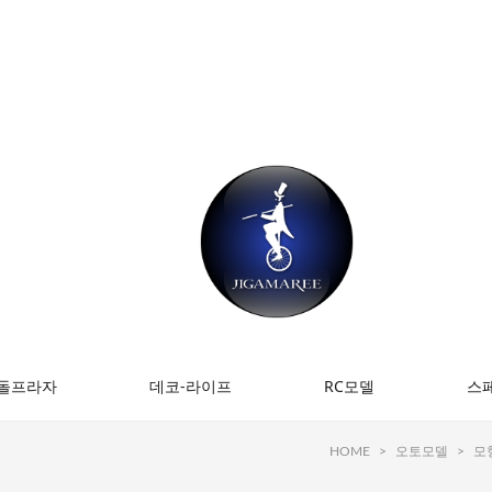
돌프라자
데코-라이프
RC모델
스
HOME
>
오토모델
>
모