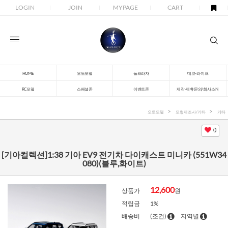
LOGIN
JOIN
MYPAGE
CART
HOME
오토모델
돌프라자
데코-라이프
RC모델
스페셜존
이벤트존
제작-제휴문의/회사소개
오토모델
모형제조사/기타
기타
0
[기아컬렉션]1:38 기아 EV9 전기차 다이캐스트 미니카 (551W34
080)(블루,화이트)
12,600
상품가
원
적립금
1%
배송비
(조건)
지역별