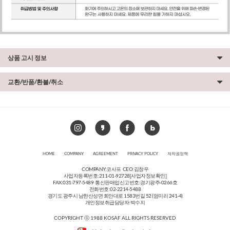
상품 고시 정보
교환/반품/환불/취소
HOME
COMPANY
AGREEMENT
PRIVACY POLICY
저작권정책
COMPANY:코사프 CEO:김창우
사업자등록번호:211-01-92728
[사업자정보확인]
FAX:031-797-5489 통신판매업신고번호:경기광주-0266호
전화번호:02-2214-5488
경기도 광주시 남한산성면 회안대로 1583번길 52 (엄미리 241-4)
개인정보취급담당자:박수지
COPYRIGHT ⓒ 1988 KOSAF ALL RIGHTS RESERVED