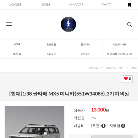
LOGIN
JOIN
MYPAGE
CART
HOME
오토모델
돌프라자
데코-라이프
RC모델
스페셜존
이벤트존
제작-제휴문의/회사소개
오토모델
모형제조사/기타
PINO
0
[현대]1:38 싼타페 MX5 미니카(551W34086)_3가지색상
13,000
상품가
원
적립금
1%
배송비
(조건)
지역별