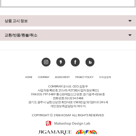
상품 고시 정보
교환/반품/환불/취소
HOME
COMPANY
AGREEMENT
PRIVACY POLICY
저작권정책
COMPANY:코사프 CEO:김창우
사업자등록번호:211-01-92728
[사업자정보확인]
FAX:031-797-5489 통신판매업신고번호:경기광주-0266호
전화번호:02-2214-5488
경기도 광주시 남한산성면 회안대로 1583번길 52 (엄미리 241-4)
개인정보취급담당자:박수지
COPYRIGHT ⓒ 1988 KOSAF ALL RIGHTS RESERVED