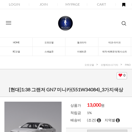
LOGIN
JOIN
MYPAGE
CART
HOME
오토모델
돌프라자
데코-라이프
RC모델
스페셜존
이벤트존
제작-제휴문의/회사소개
오토모델
모형제조사/기타
PINO
0
[현대]1:38 그랜저 GN7 미니카(551W34084)_3가지색상
13,000
상품가
원
적립금
1%
배송비
(조건)
지역별