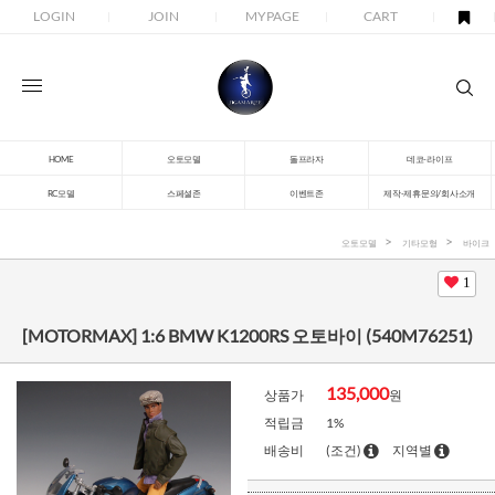
LOGIN
JOIN
MYPAGE
CART
HOME
오토모델
돌프라자
데코-라이프
RC모델
스페셜존
이벤트존
제작-제휴문의/회사소개
오토모델
기타모형
바이크
1
[MOTORMAX] 1:6 BMW K1200RS 오토바이 (540M76251)
135,000
상품가
원
적립금
1%
배송비
(조건)
지역별