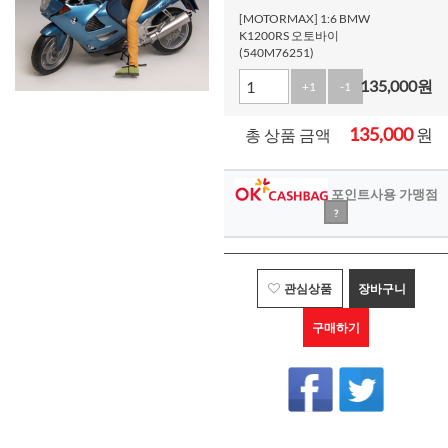
[MOTORMAX] 1:6 BMW
K1200RS 오토바이
(540M76251)
135,000
원
+1
-1
135,000
원
총 상품 금액
포인트사용 가맹점
?
관심상품
장바구니
구매하기