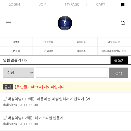
LOGIN
JOIN
MYPAGE
CART
HOME
오토모델
돌프라자
데코-라이프
RC모델
스페셜존
이벤트존
제작-제휴문의/회사소개
인형 만들기 Tip
글쓰기
검색
공지
[옷 만들기 테크닉] 페이퍼입니다.
박성익님 ((10회)) - 어울리는 의상 입혀서 사진찍기.
(2)
dollplaza
| 2011-11-30
박성익님 ((9회)) - 헤어스타일 만들기.
dollplaza
| 2011-11-30