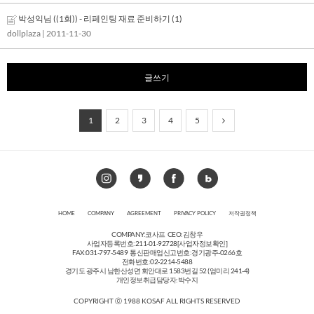
박성익님 ((1회)) - 리페인팅 재료 준비하기
(1)
dollplaza
| 2011-11-30
글쓰기
1
2
3
4
5
HOME
COMPANY
AGREEMENT
PRIVACY POLICY
저작권정책
COMPANY:코사프 CEO:김창우
사업자등록번호:211-01-92728
[사업자정보확인]
FAX:031-797-5489 통신판매업신고번호:경기광주-0266호
전화번호:02-2214-5488
경기도 광주시 남한산성면 회안대로 1583번길 52 (엄미리 241-4)
개인정보취급담당자:박수지
COPYRIGHT ⓒ 1988 KOSAF ALL RIGHTS RESERVED