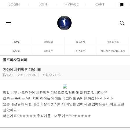
LOGIN
JOIN
MYPAGE
CART
HOME
오토모델
돌프라자
데코-라이프
RC모델
스페셜존
이벤트존
제작-제휴문의/회사소개
돌프라자갤러리
간만에 사진찍은 기념!!!!!
jjy790
|
2011-11-30
|
조회수 7133
정말 너무나 오랜만에 사진찍은 기념으로 갤러리에 불 켜고 갑니다..^^
잘 찍는 솜씨는 아니지만 아이들이 예쁘니 그래도 중박은 하죠?ㅎㅎㅎㅎㅎ
요즘 패션돌에 대한 애정이 살짝쿵 식어서 미안한 맘에 제일 맘에드는 아이로 모델
삼았어요...
어떤가요? ㅎㅎㅎㅎㅎ 우리애들....너무 예쁘죠?ㅎㅎㅎㅎㅎ