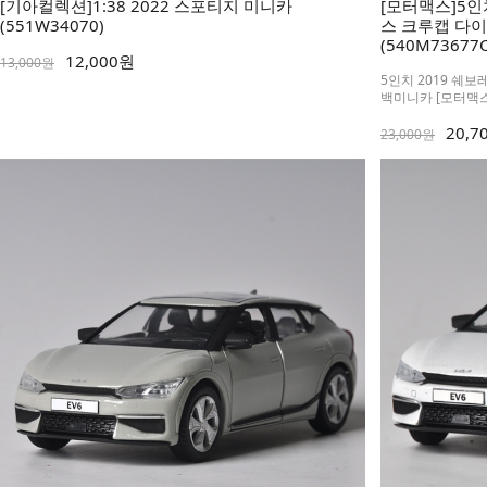
[기아컬렉션]1:38 2022 스포티지 미니카
[모터맥스]5인
(551W34070)
스 크루캡 다
(540M73677C
12,000원
13,000원
5인치 2019 쉐
백미니카 [모터맥스
20,7
23,000원