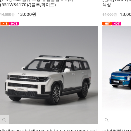
(551W34170)/(블루,화이트)
색상
13,000원
13,0
14,000원
14,000원
[현대]1:38 싼타페 MX5 미니카(551W34086)_3가
[기아컬렉션]1