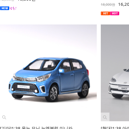
16,2
18,000원
[기아]1:38 올뉴 모닝 뉴엠블럼 미니카
[현대]1:38 