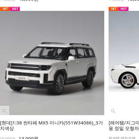
[현대]1:38 싼타페 MX5 미니카(551W34086)_3가
[레어템/지그마
지색상
용 정밀 모형자동
13,000원
희귀템 레진모델
15,000원