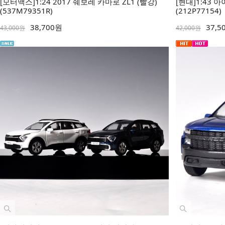
[모터맥스]1:24 2017 쉐보레 카마로 ZL1 (빨강)
[현대]1:43
(537M79351R)
(212P77154)
38,700원
37,5
43,000원
42,000원