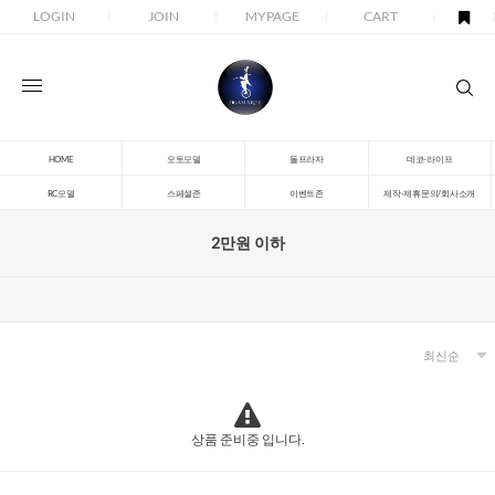
LOGIN
JOIN
MYPAGE
CART
HOME
오토모델
돌프라자
데코-라이프
RC모델
스페셜존
이벤트존
제작-제휴문의/회사소개
2만원 이하
상품 준비중 입니다.