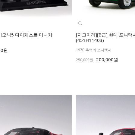
 아이오닉5 다이캐스트 미니카
[지그마리][B급] 현대 포니
(451H11403)
00원
1970 추억의 포니택시
200,000원
250,000원