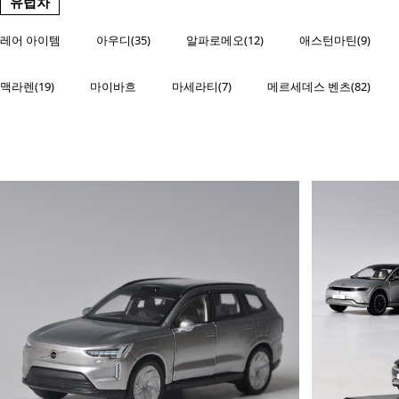
유럽차
레어 아이템
아우디(35)
알파로메오(12)
애스턴마틴(9)
맥라렌(19)
마이바흐
마세라티(7)
메르세데스 벤츠(82)