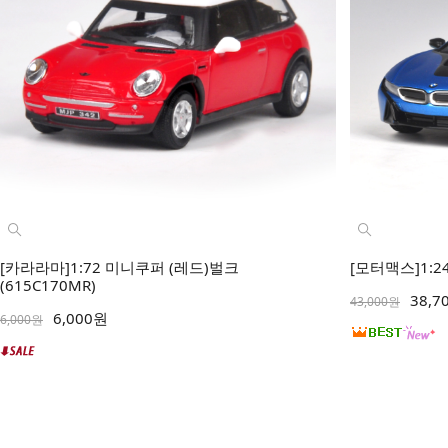
[카라라마]1:72 미니쿠퍼 (레드)벌크
[모터맥스]1:24
(615C170MR)
38,7
43,000원
6,000원
6,000원