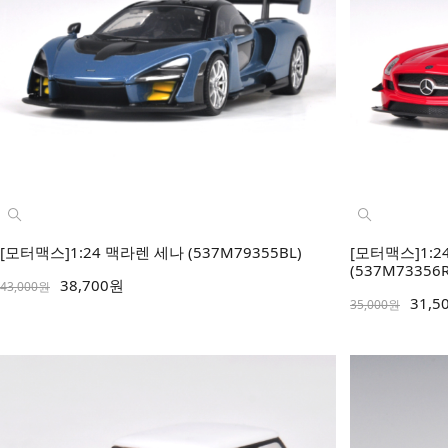
[모터맥스]1:24 맥라렌 세나 (537M79355BL)
[모터맥스]1:2
(537M73356R
38,700원
43,000원
31,5
35,000원