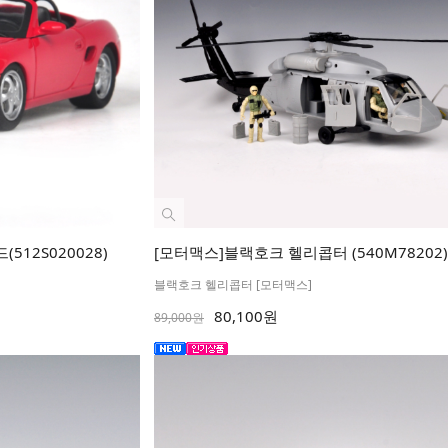
(512S020028)
[모터맥스]블랙호크 헬리콥터 (540M78202)
블랙호크 헬리콥터 [모터맥스]
80,100원
89,000원