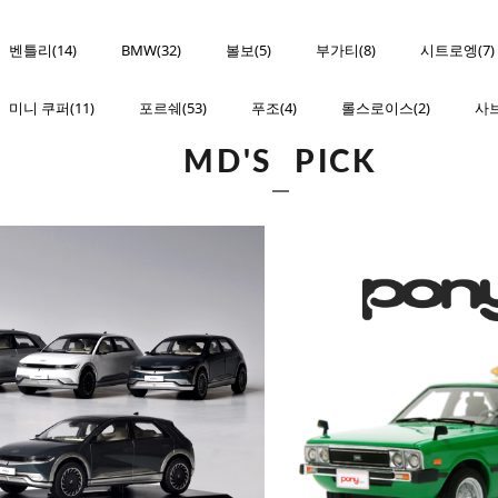
벤틀리(14)
BMW(32)
볼보(5)
부가티(8)
시트로엥(7)
미니 쿠퍼(11)
포르쉐(53)
푸조(4)
롤스로이스(2)
사
MD'S PICK