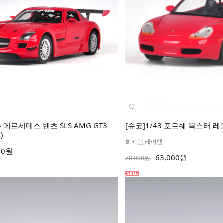
4 메르세데스 벤츠 SLS AMG GT3
[슈코]1/43 포르쉐 복스터 레드
)
희키템,레어템
00원
63,000원
70,000원