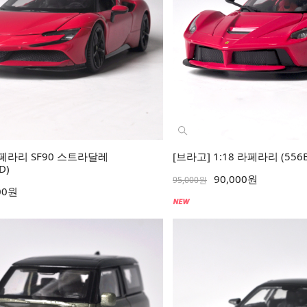
8 페라리 SF90 스트라달레
[브라고] 1:18 라페라리 (556B
D)
90,000원
95,000원
00원