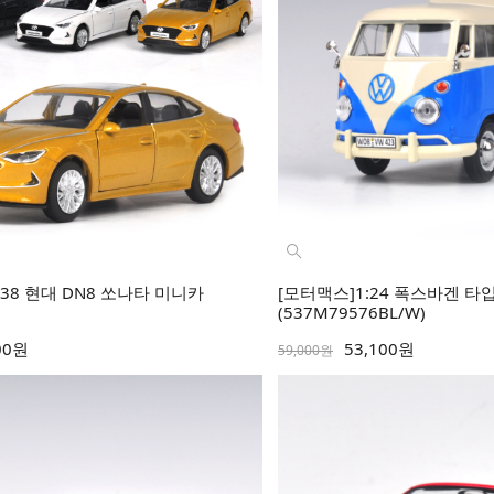
38 현대 DN8 쏘나타 미니카
[모터맥스]1:24 폭스바겐 타입
(537M79576BL/W)
00원
53,100원
59,000원