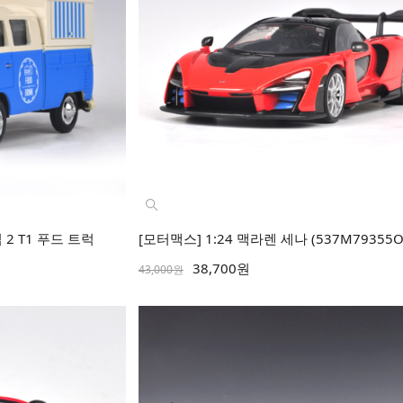
 2 T1 푸드 트럭
[모터맥스] 1:24 맥라렌 세나 (537M79355O
38,700원
43,000원