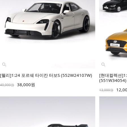
[웰리]1:24 포르쉐 타이칸 터보S (552W24107W)
[현대컬렉션]1:
(551W34054)
38,000원
40,000원
12,0
13,000원