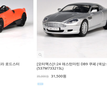
에이라 로드스터
[모터맥스]1:24 애스턴마틴 DB9 쿠페 (색상
(537M73321SL)
31,500원
35,000원