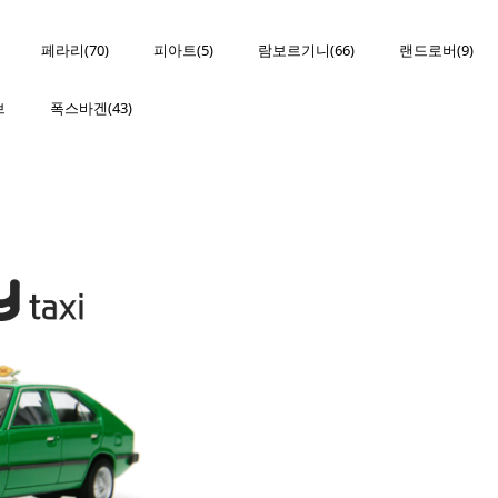
페라리(70)
피아트(5)
람보르기니(66)
랜드로버(9)
브
폭스바겐(43)