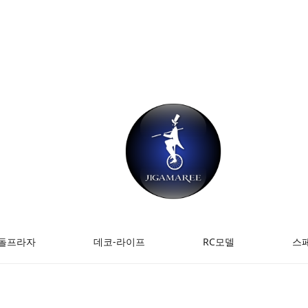
돌프라자
데코-라이프
RC모델
스