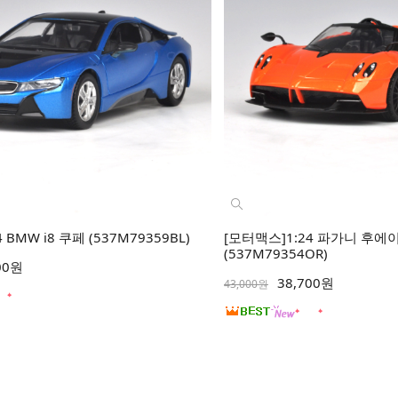
 BMW i8 쿠페 (537M79359BL)
[모터맥스]1:24 파가니 후
(537M79354OR)
00원
38,700원
43,000원