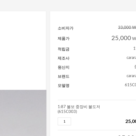
소비자가
33,000 
25,000
제품가
W
적립금
1
제조사
cara
원산지
브랜드
cara
모델명
615C
1:87 볼보 중장비 불도저
(615C003)
25,0