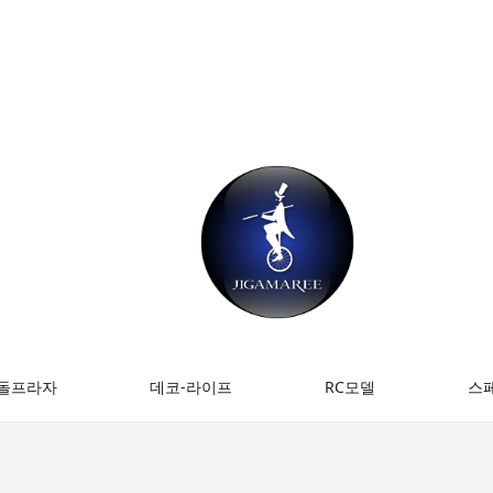
돌프라자
데코-라이프
RC모델
스