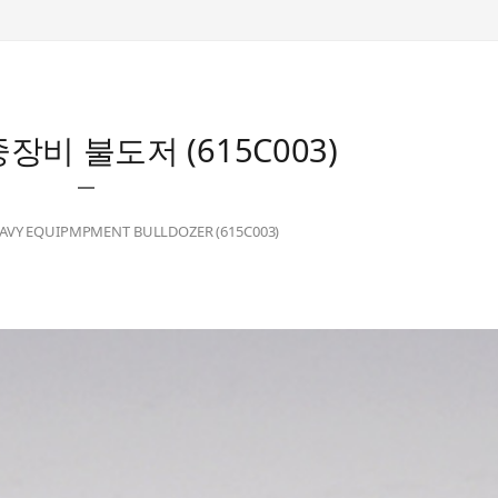
중장비 불도저 (615C003)
EAVY EQUIPMPMENT BULLDOZER (615C003)