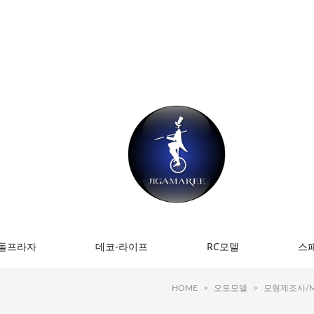
돌프라자
데코-라이프
RC모델
스
HOME
>
오토모델
>
모형제조사/M