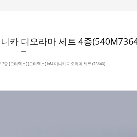
 미니카 디오라마 세트 4종(540M7364
 3종 [모터맥스] [모터맥스]1:64 미니카 디오라마 세트 (73640)